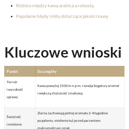
Różnice między kawą arabica a robustą
Popularne błędy i mity dotyczące jakości kawy
Kluczowe wnioski
Punkt
Szczegóły
Terroir
Kawa powyżej 1500 m n.p.m. rozwija bogatszy aromat
i wysokość
i większą złożoność smakową
uprawy
Ziarna zachowują pełnię aromatu 2-4 tygodnie
Świeżość
po paleniu, mielenie tuż przed parzeniem
i mielenie
maksymalizuje smak