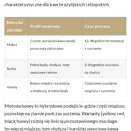
charakterystyczne dla kaw brazylijskich i etiopskich.
Metoda
Profil smakowy
Czas procesu
obróbki
Czysta, wyrazista kwasowość,
12-48 godzin fermentacji
Mokra
jasne nuty cytrusowe
+ suszenie
Pełne body, słodycz, nuty
3-4 tygodnie suszenia
Sucha
owocowe i winne
na słońcu
Balans między czystością
Częściowe usunięcie
Honey
a słodyczą, średnie body
miąższu + suszenie
Metoda honey to hybrydowe podejście, gdzie część miąższu
pozostaje na ziarnie podczas suszenia. Warianty (yellow, red,
black honey) różnią się ilością pozostawionego mucilage.
Im więcej miąższu, tym słodsza i bardziej owocowa kawa.