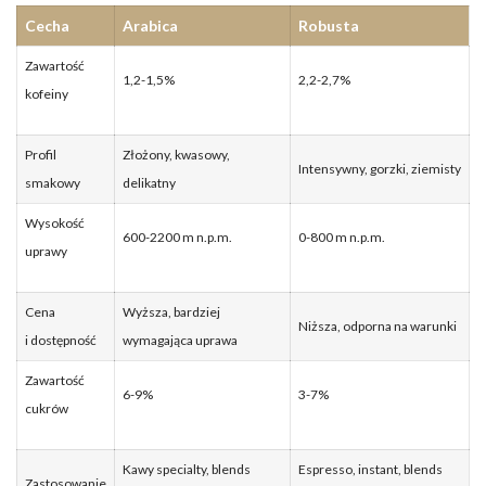
Cecha
Arabica
Robusta
Zawartość
1,2-1,5%
2,2-2,7%
kofeiny
Profil
Złożony, kwasowy,
Intensywny, gorzki, ziemisty
smakowy
delikatny
Wysokość
600-2200 m n.p.m.
0-800 m n.p.m.
uprawy
Cena
Wyższa, bardziej
Niższa, odporna na warunki
i dostępność
wymagająca uprawa
Zawartość
6-9%
3-7%
cukrów
Kawy specialty, blends
Espresso, instant, blends
Zastosowanie