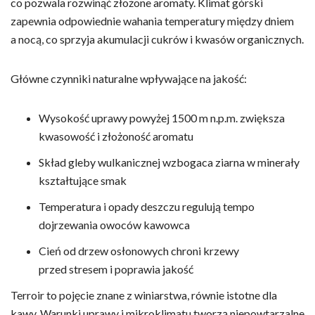
co pozwala rozwinąć złożone aromaty. Klimat górski
zapewnia odpowiednie wahania temperatury między dniem
a nocą, co sprzyja akumulacji cukrów i kwasów organicznych.
Główne czynniki naturalne wpływające na jakość:
Wysokość uprawy powyżej 1500 m n.p.m. zwiększa
kwasowość i złożoność aromatu
Skład gleby wulkanicznej wzbogaca ziarna w minerały
kształtujące smak
Temperatura i opady deszczu regulują tempo
dojrzewania owoców kawowca
Cień od drzew osłonowych chroni krzewy
przed stresem i poprawia jakość
Terroir to pojęcie znane z winiarstwa, równie istotne dla
kawy. Warunki uprawy i mikroklimatu tworzą niepowtarzalne