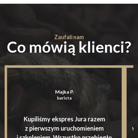
Zaufali nam
Co mówią klienci?
Majka P.
barista
Kupiliśmy ekspres Jura razem
S
z pierwszym uruchomieniem
w
i szkoleniem. Wszystko przebiegło