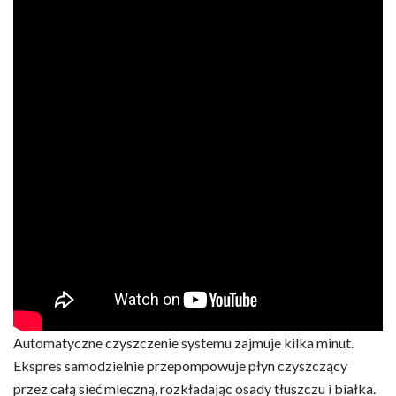
Automatyczne czyszczenie systemu zajmuje kilka minut.
Ekspres samodzielnie przepompowuje płyn czyszczący
przez całą sieć mleczną, rozkładając osady tłuszczu i białka.