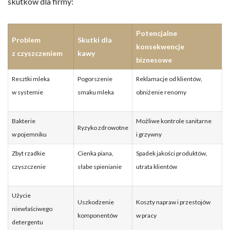
skutków dla firmy:
Potencjalne
Problem
Skutki dla
konsekwencje
z czyszczeniem
kawy
biznesowe
Resztki mleka
Pogorszenie
Reklamacje od klientów,
w systemie
smaku mleka
obniżenie renomy
Bakterie
Możliwe kontrole sanitarne
Ryzyko zdrowotne
w pojemniku
i grzywny
Zbyt rzadkie
Cienka piana,
Spadek jakości produktów,
czyszczenie
słabe spienianie
utrata klientów
Użycie
Uszkodzenie
Koszty napraw i przestojów
niewłaściwego
komponentów
w pracy
detergentu