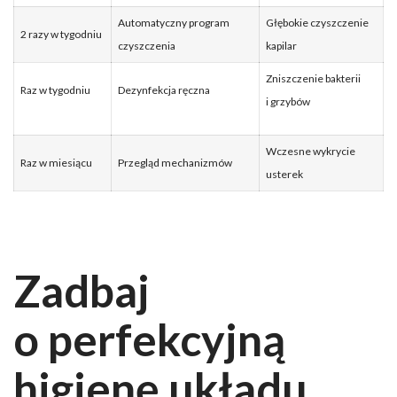
Automatyczny program
Głębokie czyszczenie
2 razy w tygodniu
czyszczenia
kapilar
Zniszczenie bakterii
Raz w tygodniu
Dezynfekcja ręczna
i grzybów
Wczesne wykrycie
Raz w miesiącu
Przegląd mechanizmów
usterek
Zadbaj
o perfekcyjną
higienę układu