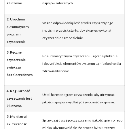
kluczowe
napojów mlecznych.
2. Uruchom
Wlane odpowiednią ilość środka czyszczącego
automatyczny
i naciśnij przycisk startu, aby ekspres wykonał
program
czyszczenie samodzielnie.
czyszczenia
3. Ręczne
Po automatycznym czyszczeniu, ręczne płukanie
czyszczenie
i dezynfekcja elementów systemu są niezbędne dla
zwiększa
zdrowia klientów.
bezpieczeństwo
4. Regularność
Ustal harmonogram czyszczenia, aby utrzymać
czyszczenia jest
jakość napojów i wydłużyć żywotność ekspresu.
kluczowa
5. Monitoruj
Sprawdzaj dyszę po czyszczeniu i jakość spienionego
skuteczność
mleka, aby upewnić się, że proces był skuteczny.