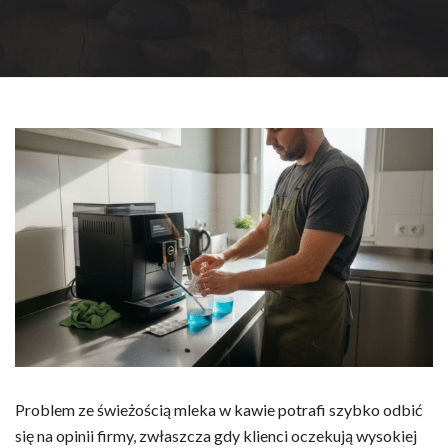
Problem ze świeżością mleka w kawie potrafi szybko odbić
się na opinii firmy, zwłaszcza gdy klienci oczekują wysokiej