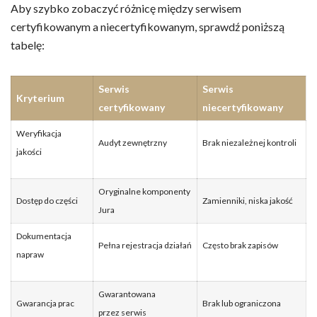
Aby szybko zobaczyć różnicę między serwisem
certyfikowanym a niecertyfikowanym, sprawdź poniższą
tabelę:
Serwis
Serwis
Kryterium
certyfikowany
niecertyfikowany
Weryfikacja
Audyt zewnętrzny
Brak niezależnej kontroli
jakości
Oryginalne komponenty
Dostęp do części
Zamienniki, niska jakość
Jura
Dokumentacja
Pełna rejestracja działań
Często brak zapisów
napraw
Gwarantowana
Gwarancja prac
Brak lub ograniczona
przez serwis