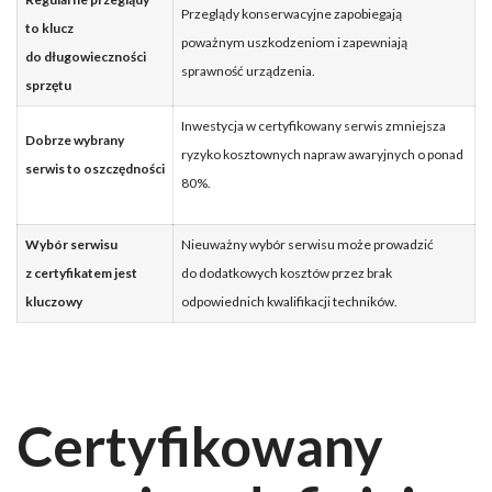
Przeglądy konserwacyjne zapobiegają
to klucz
poważnym uszkodzeniom i zapewniają
do długowieczności
sprawność urządzenia.
sprzętu
Inwestycja w certyfikowany serwis zmniejsza
Dobrze wybrany
ryzyko kosztownych napraw awaryjnych o ponad
serwis to oszczędności
80%.
Wybór serwisu
Nieuważny wybór serwisu może prowadzić
z certyfikatem jest
do dodatkowych kosztów przez brak
kluczowy
odpowiednich kwalifikacji techników.
Certyfikowany