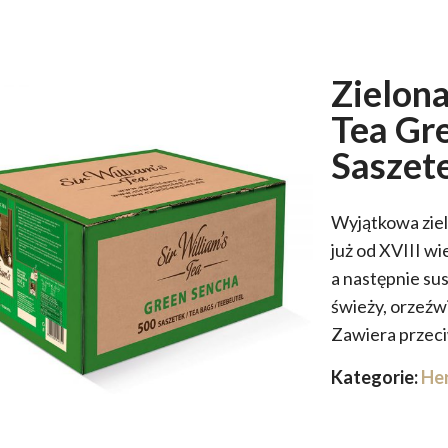
Zielona
Tea Gr
Saszet
Wyjątkowa zie
już od XVIII wi
a następnie su
świeży, orzeźwi
Zawiera przeci
Kategorie:
He