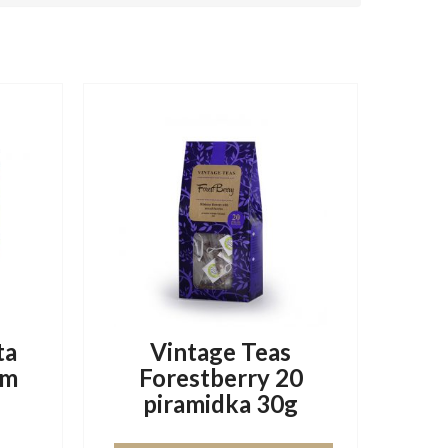
ta
Vintage Teas
am
Forestberry 20
piramidka 30g