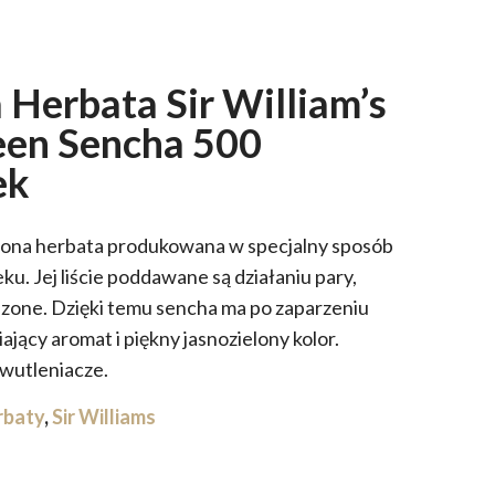
 Herbata Sir William’s
een Sencha 500
ek
lona herbata produkowana w specjalny sposób
eku. Jej liście poddawane są działaniu pary,
szone. Dzięki temu sencha ma po zaparzeniu
ający aromat i piękny jasnozielony kolor.
wutleniacze.
rbaty
,
Sir Williams