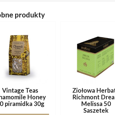
bne produkty
Vintage Teas
Ziołowa Herba
hamomile Honey
Richmont Dre
0 piramidka 30g
Melissa 50
Saszetek