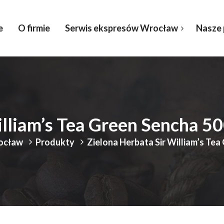
e
O firmie
Serwis ekspresów Wrocław
Nasze
illiam’s Tea Green Sencha 5
rocław
Produkty
Zielona Herbata Sir William’s Te