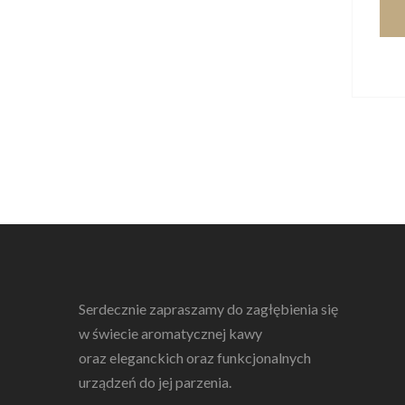
Serdecznie zapraszamy do zagłębienia się
w świecie aromatycznej kawy
oraz eleganckich oraz funkcjonalnych
urządzeń do jej parzenia.