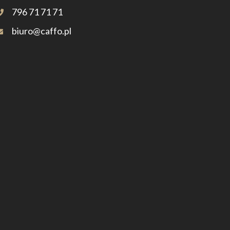
796 71 71 71
biuro@caffo.pl