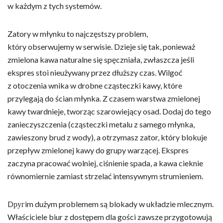
w każdym z tych systemów.
Zatory w młynku to najczęstszy problem,
który obserwujemy w serwisie. Dzieje się tak, ponieważ
zmielona kawa naturalne się spęczniała, zwłaszcza jeśli
ekspres stoi nieużywany przez dłuższy czas. Wilgoć
z otoczenia wnika w drobne cząsteczki kawy, które
przylegają do ścian młynka. Z czasem warstwa zmielonej
kawy twardnieje, tworząc szarowiejący osad. Dodaj do tego
zanieczyszczenia (cząsteczki metalu z samego młynka,
zawieszony brud z wody), a otrzymasz zator, który blokuje
przepływ zmielonej kawy do grupy warzącej. Ekspres
zaczyna pracować wolniej, ciśnienie spada, a kawa cieknie
równomiernie zamiast strzelać intensywnym strumieniem.
Dругim dużym problemem są blokady w układzie mlecznym.
Właściciele biur z dostępem dla gości zawsze przygotowują