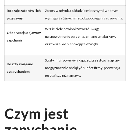
Rodzaje zatorów i ich
Zatory w młynku, układzie mlecznym i wodnym
przyczyny
wymagają różnych metod zapobiegania i usuwania.
Właściciele powinni zwracać uwagę
Obserwacja objawów
na spowolnienie parzenia, zmianę smaku kawy
zapchania
oraz wszelkie niepokojące dźwięki.
Straty finansowe wynikające z przestoju i napraw
Koszty związane
mogą znacznie obciążyć budżet firmy; prewencja
z zapychaniem
jest tańsza niż naprawy.
Czym jest
zapychanie