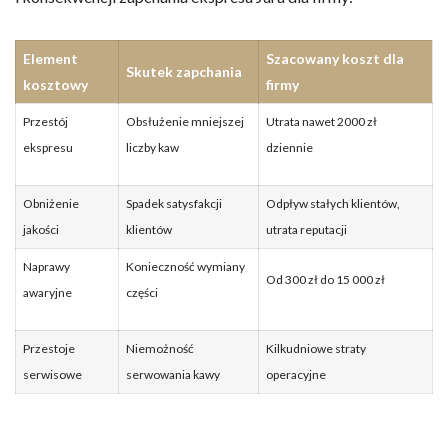
Element
Szacowany koszt dla
Skutek zapchania
kosztowy
firmy
Przestój
Obsłużenie mniejszej
Utrata nawet 2000 zł
ekspresu
liczby kaw
dziennie
Obniżenie
Spadek satysfakcji
Odpływ stałych klientów,
jakości
klientów
utrata reputacji
Naprawy
Konieczność wymiany
Od 300 zł do 15 000 zł
awaryjne
części
Przestoje
Niemożność
Kilkudniowe straty
serwisowe
serwowania kawy
operacyjne