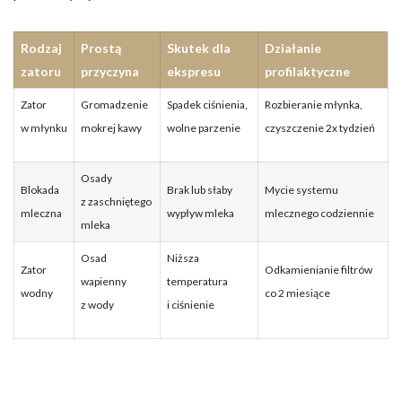
Rodzaj
Prostą
Skutek dla
Działanie
zatoru
przyczyna
ekspresu
profilaktyczne
Zator
Gromadzenie
Spadek ciśnienia,
Rozbieranie młynka,
w młynku
mokrej kawy
wolne parzenie
czyszczenie 2x tydzień
Osady
Blokada
Brak lub słaby
Mycie systemu
z zaschniętego
mleczna
wypływ mleka
mlecznego codziennie
mleka
Osad
Niższa
Zator
Odkamienianie filtrów
wapienny
temperatura
wodny
co 2 miesiące
z wody
i ciśnienie