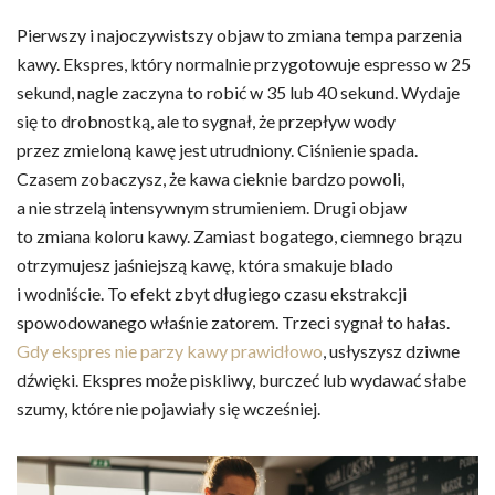
Pierwszy i najoczywistszy objaw to zmiana tempa parzenia
kawy. Ekspres, który normalnie przygotowuje espresso w 25
sekund, nagle zaczyna to robić w 35 lub 40 sekund. Wydaje
się to drobnostką, ale to sygnał, że przepływ wody
przez zmieloną kawę jest utrudniony. Ciśnienie spada.
Czasem zobaczysz, że kawa cieknie bardzo powoli,
a nie strzelą intensywnym strumieniem. Drugi objaw
to zmiana koloru kawy. Zamiast bogatego, ciemnego brązu
otrzymujesz jaśniejszą kawę, która smakuje blado
i wodniście. To efekt zbyt długiego czasu ekstrakcji
spowodowanego właśnie zatorem. Trzeci sygnał to hałas.
Gdy ekspres nie parzy kawy prawidłowo
, usłyszysz dziwne
dźwięki. Ekspres może piskliwy, burczeć lub wydawać słabe
szumy, które nie pojawiały się wcześniej.