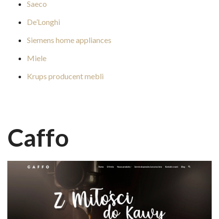
Saeco
De’Longhi
Siemens home appliances
Miele
Krups producent mebli
Caffo