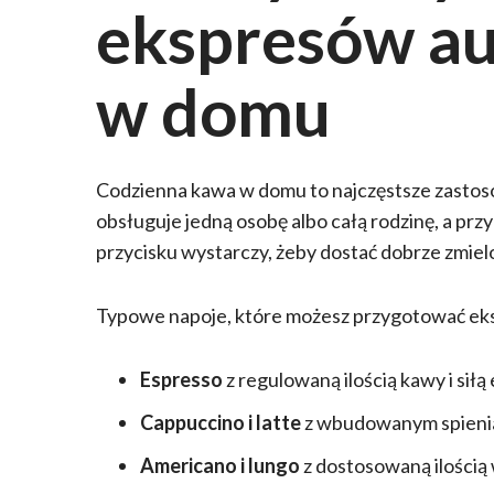
ekspresów a
w domu
Codzienna kawa w domu to najczęstsze zasto
obsługuje jedną osobę albo całą rodzinę, a pr
przycisku wystarczy, żeby dostać dobrze zmiel
Typowe napoje, które możesz przygotować 
Espresso
z regulowaną ilością kawy i siłą 
Cappuccino i latte
z wbudowanym spieni
Americano i lungo
z dostosowaną ilością