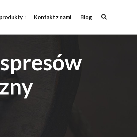
 produkty
Kontakt z nami
Blog
kspresów
czny