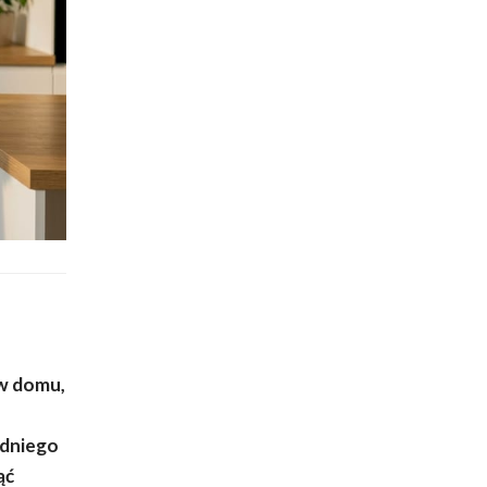
 w domu,
edniego
ąć