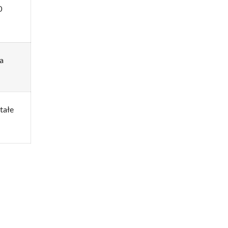
0
a
tałe