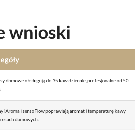
e wnioski
zegóły
sy domowe obsługują do 35 kaw dziennie, profesjonalne od 50
.
y iAroma i sensoFlow poprawiają aromat i temperaturę kawy
presach domowych.