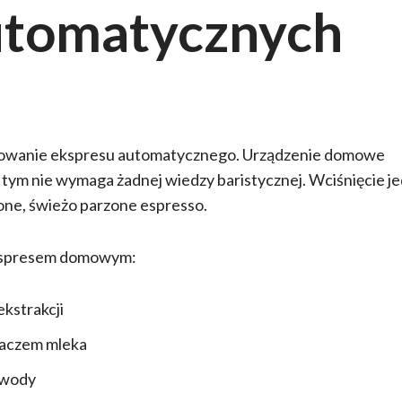
utomatycznych
sowanie ekspresu automatycznego. Urządzenie domowe
zy tym nie wymaga żadnej wiedzy baristycznej. Wciśnięcie 
one, świeżo parzone espresso.
ekspresem domowym:
ekstrakcji
aczem mleka
 wody