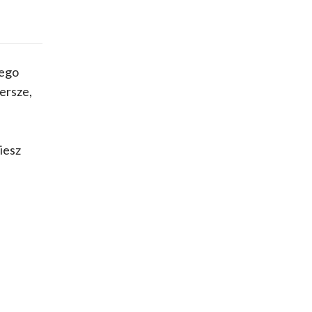
iego
ersze,
iesz