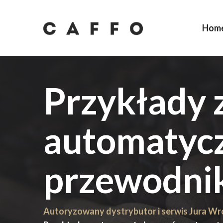
Hom
Przykłady 
automatycz
przewodni
Autoryzowany dystrybutor i serwis Jura W