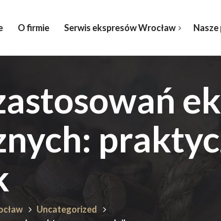
e
O firmie
Serwis ekspresów Wrocław
Nasze
zastosowań e
nych: prakty
k
rocław
Uncategorized