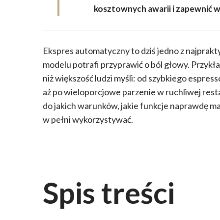
kosztownych awarii i zapewnić w
Ekspres automatyczny to dziś jedno z najprak
modelu potrafi przyprawić o ból głowy. Przyk
niż większość ludzi myśli: od szybkiego espres
aż po wieloporcjowe parzenie w ruchliwej rest
do jakich warunków, jakie funkcje naprawdę mają
w pełni wykorzystywać.
Spis treści