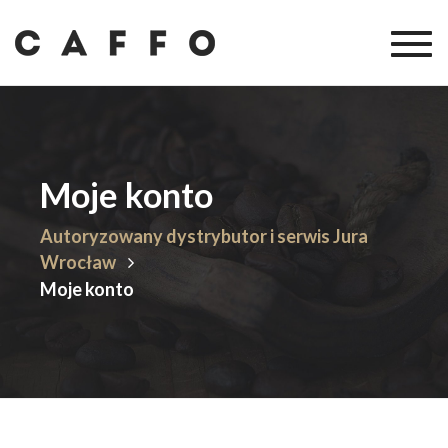
Togg
navig
Moje konto
Autoryzowany dystrybutor i serwis Jura
Wrocław
Moje konto