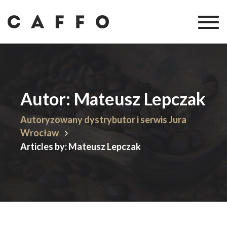
Togg
navig
Autor: Mateusz Lepczak
Autoryzowany dystrybutor i serwis Jura
Wrocław
Articles by: Mateusz Lepczak