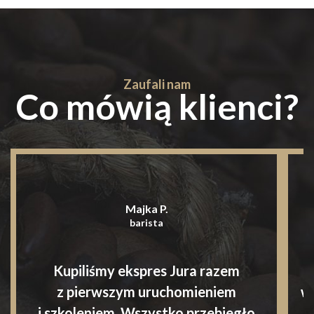
Zaufali nam
Co mówią klienci?
Majka P.
barista
Kupiliśmy ekspres Jura razem
S
z pierwszym uruchomieniem
w
i szkoleniem. Wszystko przebiegło