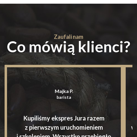
Zaufali nam
Co mówią klienci?
Majka P.
barista
Kupiliśmy ekspres Jura razem
S
z pierwszym uruchomieniem
w
i szkoleniem. Wszystko przebiegło