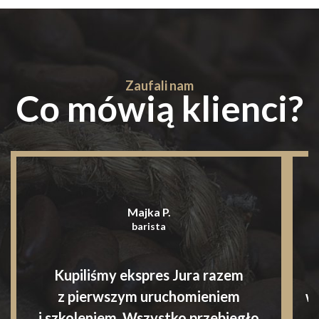
Zaufali nam
Co mówią klienci?
Majka P.
barista
Kupiliśmy ekspres Jura razem
S
z pierwszym uruchomieniem
w
i szkoleniem. Wszystko przebiegło